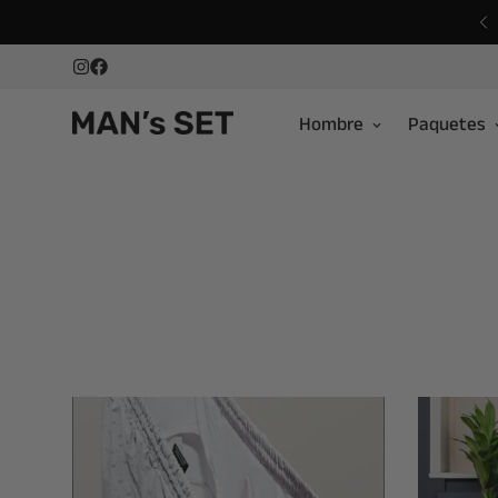
 Pair Guarantee — 30 days to claim
Hombre
Paquetes