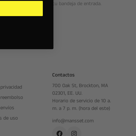
emium, directamente en tu bandeja de entrada.
Contactos
700 Oak St, Brockton, MA
 privacidad
02301, EE. UU.
e reembolso
Horario de servicio de 10 a.
 envíos
m. a 7 p. m. (hora del este)
s de uso
info@mansset.com