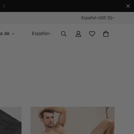
Free shipping for all orders fro
Español
USD ($)
ca de
Español