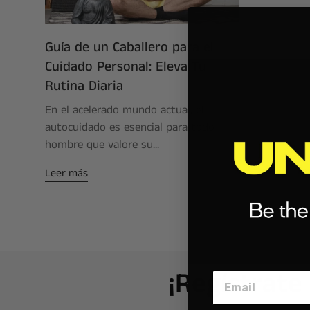
Guía de un Caballero para el
Cuidado Personal: Eleva Tu
Rutina Diaria
En el acelerado mundo actual, el
autocuidado es esencial para todo
hombre que valore su...
Leer más
¡Regístrate
Email