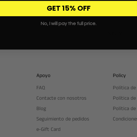
te de nuevos lanzamientos, ofertas exclusivas y comodidad pr
GET 15% OFF
No, I will pay the full price.
Suscribir
Apoyo
Policy
FAQ
Política de
Contacte con nosotros
Política d
Blog
Política de
Seguimiento de pedidos
Condicione
e-Gift Card